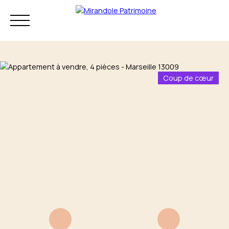
Coup de cœur
Résidence principale
Investissement
Patrimoine
Mon audit
+33 4 83 73 80
patrimonial
75