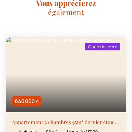
Vous apprécierez
également
Coup de cœur
640 000
€
Appartement 3 chambres 95m² dernier étage
Terrasse de 65m²
4
pièces
95
m²
Marseille 13009