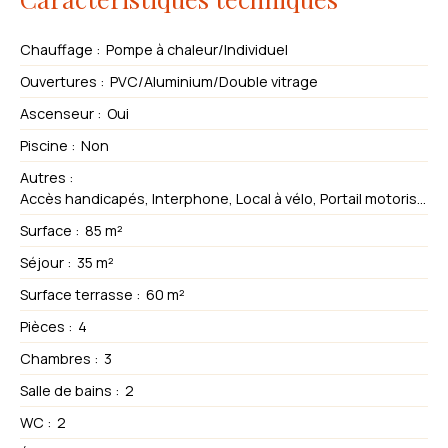
Chauffage
:
Pompe à chaleur/Individuel
Ouvertures
:
PVC/Aluminium/Double vitrage
Ascenseur
:
Oui
Piscine
:
Non
Autres
:
Accès handicapés, Interphone, Local à vélo, Portail motorisé, Volets électriques
Surface
:
85
m²
Séjour
:
35
m²
Surface terrasse
:
60
m²
Pièces
:
4
Chambres
:
3
Salle de bains
:
2
WC
:
2