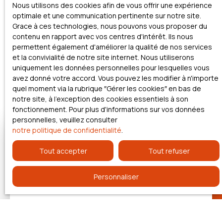
Nous utilisons des cookies afin de vous offrir une expérience
important de réfléchir aux objectifs futurs.
S'agit-il de
optimale et une communication pertinente sur notre site.
protéger le conjoint, d'aider les enfants dans leur
Grace à ces technologies, nous pouvons vous proposer du
démarrage dans la vie, ou de garantir la continuité d'une
contenu en rapport avec vos centres d'intérêt. Ils nous
entreprise familiale ?
permettent également d'améliorer la qualité de nos services
et la convivialité de notre site internet. Nous utiliserons
En fonction de ces objectifs, divers outils peuvent être
uniquement les données personnelles pour lesquelles vous
utilisés pour
transmettre le patrimoine
, que ce soit en
avez donné votre accord. Vous pouvez les modifier à n'importe
conservant l'usage des biens ou en les cédant de manière
quel moment via la rubrique ″Gérer les cookies″ en bas de
irrévocable.
notre site, à l'exception des cookies essentiels à son
fonctionnement. Pour plus d'informations sur vos données
personnelles, veuillez consulter
notre politique de confidentialité
.
Tout accepter
Tout refuser
Personnaliser