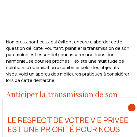
Nombreux sont ceux qui évitent encore d'aborder cette
question délicate. Pourtant, planifier la transmission de son
patrimoine est essentiel pour assurer une transition
harmonieuse pour les proches. Il existe une multitude de
solutions d'optimisation à combiner selon les objectifs
visés. Voici un aperçu des meilleures pratiques à considérer
lors de cette démarche.
Anticiper la transmission de son
patrimoine
En cas de décès, la loi détermine la part des biens revenant
LE RESPECT DE VOTRE VIE PRIVÉE
à chaque héritier. Cependant, il est essentiel d'anticiper cet
EST UNE PRIORITÉ POUR NOUS
événement afin de
protéger au mieux les intérêts des
proches
. Même avec un patrimoine modeste, il est