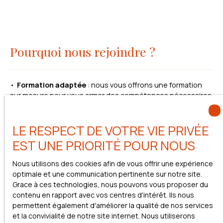
Pourquoi nous rejoindre ?
Formation adaptée
: nous vous offrons une formation
sur mesure pour vous armer des compétences nécessaires.
Ambiance conviviale
: travaillez dans une ambiance
chaleureuse et motivante.
Soutien complet
: nous fournissons tout le nécessaire
LE RESPECT DE VOTRE VIE PRIVÉE
pour que vous puissiez réussir.
EST UNE PRIORITÉ POUR NOUS
Rémunération attractive
: profitez d’une rémunération
non plafonnée qui récompense votre travail et votre
Nous utilisons des cookies afin de vous offrir une expérience
engagement.
optimale et une communication pertinente sur notre site.
Grace à ces technologies, nous pouvons vous proposer du
Le poste d'agent commercial indépendant chez
contenu en rapport avec vos centres d'intérêt. Ils nous
Mirandole Patrimoine est fait pour vous si :
permettent également d'améliorer la qualité de nos services
et la convivialité de notre site internet. Nous utiliserons