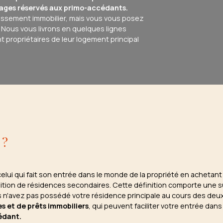
tages réservés aux primo-accédants.
stissement immobilier, mais vous vous posez
 Nous vous livrons en quelques lignes
 propriétaires de leur logement principal
 ?
elui qui fait son entrée dans le monde de la propriété en achetant
sition de résidences secondaires. Cette définition comporte une su
n'avez pas possédé votre résidence principale au cours des deux
es et de prêts immobiliers
, qui peuvent faciliter votre entrée dans
édant.