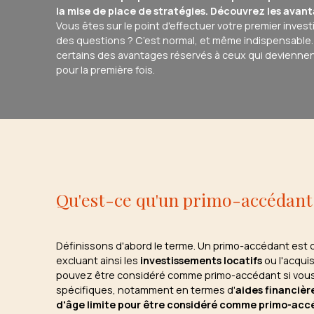
la mise de place de stratégies. Découvrez les avan
Vous êtes sur le point d'effectuer votre premier inve
des questions ? C’est normal, et même indispensable.
certains des avantages réservés à ceux qui deviennent
pour la première fois.
Qu'est-ce qu'un primo-accédant
Définissons d'abord le terme. Un primo-accédant est c
excluant ainsi les
investissements locatifs
ou l'acqui
pouvez être considéré comme primo-accédant si vous 
spécifiques, notamment en termes d'
aides financièr
d'âge limite pour être considéré comme primo-acc