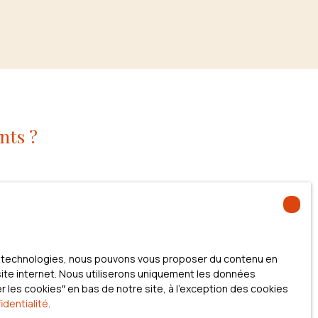
nts ?
er. En effet, le parcours d’accession à la
 spécifiques ont été mis en place pour
eant la charge financière dès les premières étapes
ces technologies, nous pouvons vous proposer du contenu en
 site internet. Nous utiliserons uniquement les données
és à l’achat d’une résidence principale, ces
 les cookies″ en bas de notre site, à l'exception des cookies
identialité
.