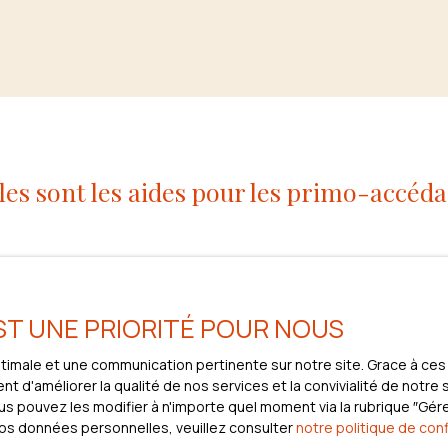
les sont les aides pour les primo-accéda
ose sur les nombreux soutiens financiers dont ils peuvent bénéfici
notamment sur le plan budgétaire. C’est pourquoi des dispositifs
EST UNE PRIORITÉ POUR NOUS
hat. Ces aides visent à lever les freins à l’acquisition, en allég
optimale et une communication pertinente sur notre site. Grace à 
t d'améliorer la qualité de nos services et la convivialité de notre
uire le montant à emprunter ou encore de baisser les frais annexes li
 pouvez les modifier à n'importe quel moment via la rubrique ″Gérer
coup de pouce aux primo-accédants.
vos données personnelles, veuillez consulter
notre politique de conf