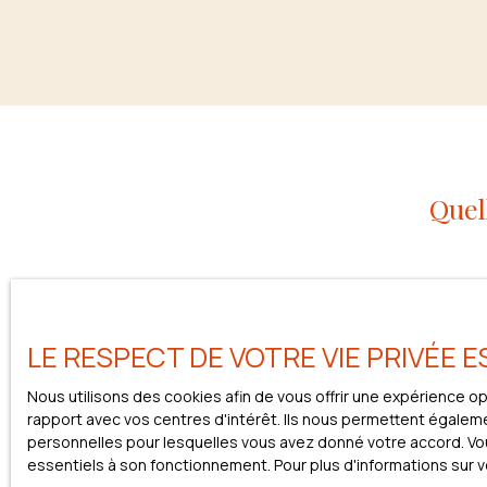
Quel
L’un des avantages accordé aux primo-accédants rep
propriété peut sembler complexe au premier abord, 
LE RESPECT DE VOTRE VIE PRIVÉE 
accompagner ceux qui se lancent dans leur premier ac
du projet.
Nous utilisons des cookies afin de vous offrir une expérience 
rapport avec vos centres d'intérêt. Ils nous permettent égalemen
Qu’il s’agisse de faciliter l’accès au crédit, de réd
personnelles pour lesquelles vous avez donné votre accord. Vous
mécanismes sont conçus pour offrir un véritable 
essentiels à son fonctionnement. Pour plus d'informations sur 