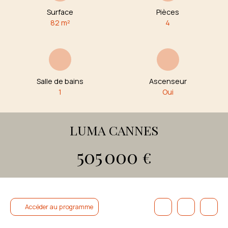
Surface
Pièces
82
m²
4
Salle de bains
Ascenseur
1
Oui
LUMA CANNES
505 000
€
Accéder au programme