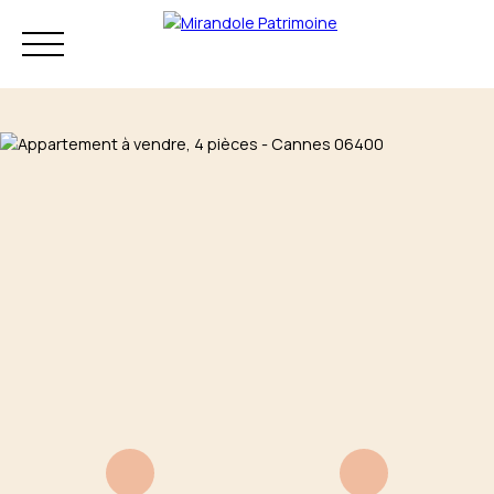
Résidence principale
Investissement
Patrimoine
Mon audit
+33 4 83 73 80
patrimonial
75