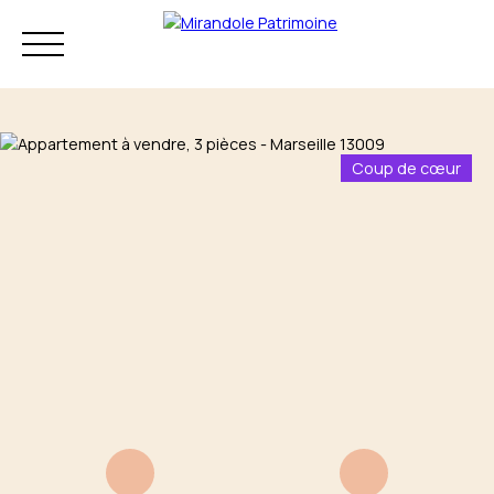
Coup de cœur
Résidence principale
Investissement
Patrimoine
Mon audit
+33 4 83 73 80
patrimonial
75