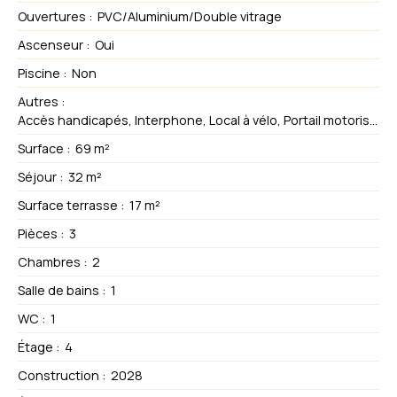
Ouvertures
:
PVC/Aluminium/Double vitrage
Ascenseur
:
Oui
Piscine
:
Non
Autres
:
Accès handicapés, Interphone, Local à vélo, Portail motorisé, Volets électriques
Surface
:
69
m²
Séjour
:
32
m²
Surface terrasse
:
17
m²
Pièces
:
3
Chambres
:
2
Salle de bains
:
1
WC
:
1
Étage
:
4
Construction
:
2028