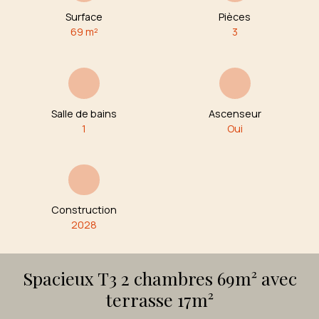
Surface
Pièces
69
m²
3
Salle de bains
Ascenseur
1
Oui
Construction
2028
Spacieux T3 2 chambres 69m² avec
terrasse 17m²