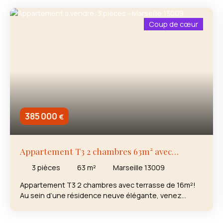
Coup de cœur
385 000
€
Appartement T3 2 chambres 63m² avec
terrasse 16m²
3
pièces
63
m²
Marseille 13009
Appartement T3 2 chambres avec terrasse de 16m²!
Au sein d’une résidence neuve élégante, venez
découvrir ce très bel appartement 3 pièces (2
chambres) et sa terrrasse de 16m² exposé sud. Dès