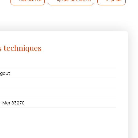
s techniques
égout
r-Mer 83270