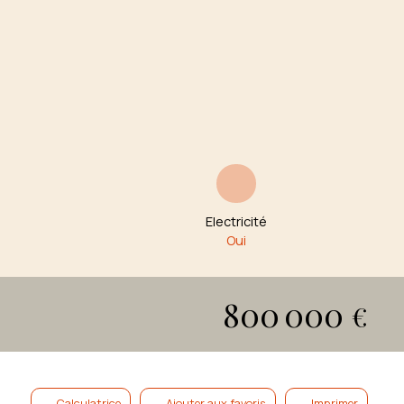
Electricité
Oui
800 000
€
Calculatrice
Ajouter aux favoris
Imprimer