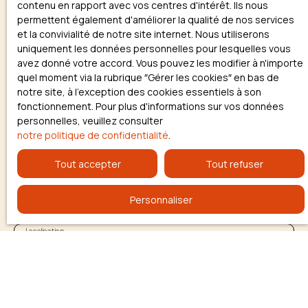
recherche !
contenu en rapport avec vos centres d'intérêt. Ils nous
permettent également d'améliorer la qualité de nos services
et la convivialité de notre site internet. Nous utiliserons
Prénom
uniquement les données personnelles pour lesquelles vous
avez donné votre accord. Vous pouvez les modifier à n'importe
quel moment via la rubrique ″Gérer les cookies″ en bas de
Nom
notre site, à l'exception des cookies essentiels à son
fonctionnement. Pour plus d'informations sur vos données
Email
personnelles, veuillez consulter
notre politique de confidentialité
.
Type d'offre
Tout accepter
Tout refuser
Vente
Type de bien
Personnaliser
Maison
Localisation
Marseille (13008)
Budget max (€)