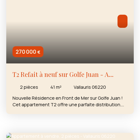
270 000
€
T2 Refait à neuf sur Golfe Juan - A
decouvrir rapidement
2
pièces
41
m²
Vallauris 06220
Nouvelle Résidence en Front de Mer sur Golfe Juan !
Cet appartement T2 offre une parfaite distribution.
Composé d'une grande chambre, d'une belle salle
d'eau et d'une cuisine ouverte sur séjour. Situé en
Angle et en rez-de-jardin, vous bénéficiez d'un
espace extérieur généreux avec une terrasse située
dans le prolongement du séjour et un jardin privatif.