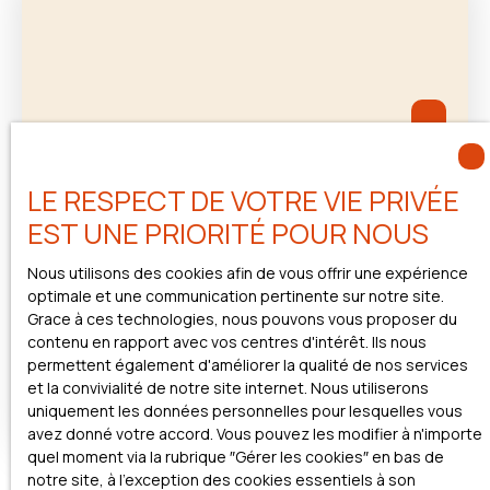
Plusieurs ouvertures en façade offrent une grande
luminosité à cet appartement. Prestations et
matériaux de qualité Une place de parking complète
ce bien Idéal pour un premier achat ou un
investissement Locatif. Située à seulement 450
mètres du port de plaisance de Golfe-Juan, premier
port des Alpes-Maritimes, vous profiterez d’un
environnement vivant, rythmé par ses restaurants,
LE RESPECT DE VOTRE VIE PRIVÉE
ses commerces et ses nombreuses activités
nautiques. A découvrir rapidement
EST UNE PRIORITÉ POUR NOUS
239 000
€
Nous utilisons des cookies afin de vous offrir une expérience
optimale et une communication pertinente sur notre site.
Top Investissement - T2 Refait à neuf
Grace à ces technologies, nous pouvons vous proposer du
sur Golfe Juan
contenu en rapport avec vos centres d'intérêt. Ils nous
2
pièces
30
m²
Vallauris 06220
permettent également d'améliorer la qualité de nos services
et la convivialité de notre site internet. Nous utiliserons
Nouvelle Résidence en Front de Mer sur Golfe Juan !
uniquement les données personnelles pour lesquelles vous
Cet appartement T2 offre une parfaite distribution.
avez donné votre accord. Vous pouvez les modifier à n'importe
Composé d'une chambre, d'une belle salle d'eau et
quel moment via la rubrique ″Gérer les cookies″ en bas de
d'une cuisine ouverte sur séjour. Vous bénéficiez
notre site, à l'exception des cookies essentiels à son
d'un espace extérieur confortable situé dans le