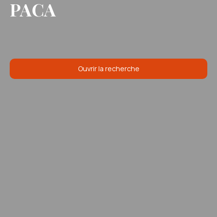
PACA
Ouvrir la recherche
Type d'offre
Vente
Type de bien
Appartement
Localisation
Saint-Laurent-du-Var (06700)
Budget max (€)