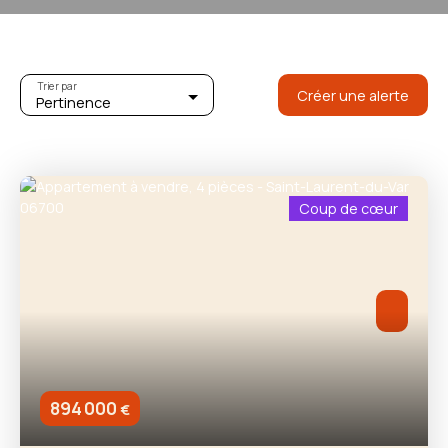
Trier par
Créer une alerte
Pertinence
Coup de cœur
894 000
€