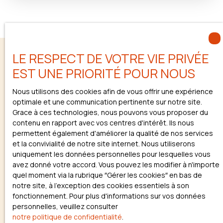
vitrées fera entrer une grande luminosité dans cet
appartement conçu pour les clients exigeants. Au
rez-de-chaussée, le séjour s'ouvre sur un vaste salon
cuisine et une salle d'eau, un balcon de 18m² prolonge
cet espace. A l'étage, vous trouverez trois chambres,
LE RESPECT DE VOTRE VIE PRIVÉE
dont une suite parentale avec sa propre salle d'eau
ainsi qu'une salle de bains supplémentaire. Sorte de
EST UNE PRIORITÉ POUR NOUS
"Villa sur le toit", se développant aux 3ème et 4ème
Vous ne trouvez pas
étage, bénéficiant d'une double exposition (Sud/est)
Nous utilisons des cookies afin de vous offrir une expérience
cet écrin vous offrira une vue sur Marseille. Cette
la propriété de vos rêves ?
optimale et une communication pertinente sur notre site.
résidence à l'architecture résolument contemporaine,
Grace à ces technologies, nous pouvons vous proposer du
saura séduire investisseurs et occupants désirant
contenu en rapport avec vos centres d'intérêt. Ils nous
profiter d'un emplacement unique au coeur de
permettent également d'améliorer la qualité de nos services
Marseille: avec la faculté de médecine à quelques
et la convivialité de notre site internet. Nous utiliserons
minutes à pied, les commerces, les transports, les
uniquement les données personnelles pour lesquelles vous
écoles, l'essentiel d'une vie urbaine peut se réaliser
avez donné votre accord. Vous pouvez les modifier à n'importe
Ne manquez plus aucun bien
en quelques minutes seulement. Située en plein
quel moment via la rubrique ″Gérer les cookies″ en bas de
coeur de Marseille, à quelques minutes à pied de la
correspondant à votre
notre site, à l'exception des cookies essentiels à son
faculté de médecine, venez découvrir cette
fonctionnement. Pour plus d'informations sur vos données
recherche !
résidence qui vous permettra de profiter de la vie
personnelles, veuillez consulter
marseillaise: commerces, transports, loisirs à
notre politique de confidentialité
.