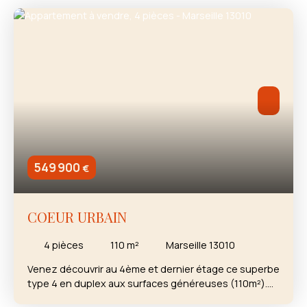
549 900
€
COEUR URBAIN
4
pièces
110
m²
Marseille 13010
Venez découvrir au 4ème et dernier étage ce superbe
type 4 en duplex aux surfaces généreuses (110m²).
Le séjour cathédrale ouvrant sur de hautes baies