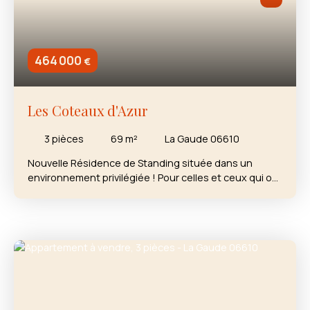
464 000
€
Les Coteaux d'Azur
3
pièces
69
m²
La Gaude 06610
Nouvelle Résidence de Standing située dans un
environnement privilégiée ! Pour celles et ceux qui ont
à cœur de retrouver du calme et de la tranquillité en
rentrant chez eux, cette nouvelle résidence est faite
pour vous. Exceptionnel appartement T3 situé en
dernier étage. Distribution idéale entre les espaces
de nuit et les espaces de Jour. La situation de chaque
chambre permet de garantir l'intimité de chacun. De
Grands placards agencés permettent d'optimiser le
Rangement dans tout l'appartement. Une Grande
salle de Bain avec double vasque suspendue et un