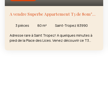
A vendre Superbe Appartement T3 de 80m²
sur Saint Tropez
3
pièces
80
m²
Saint-Tropez 83990
Adresse rare à Saint Tropez! A quelques minutes à
pied de la Place des Lices. Venez découvrir ce T3
d’exception (2 chambres) de 80m² habitable environ
et son jardin privatif. Cet appartement niché au sein
d'une luxueuse résidence confidentielle séduit par
son agencement équilibré et ses volumes
confortables. La pièce de vie, largement ouverte sur
l’extérieur, offre un cadre lumineux, idéal pour profiter
d’un quotidien dedans-dehors. La cuisine équipée
indépendante, aux proportions généreuses, permet
d’imaginer un espace à la fois fonctionnel,
contemporain et convivial. L’espace nuit se compose
de deux belles chambres, chacune bénéficiant d’un
accès direct à un extérieur. Deux salles d’eau, une
buanderie, une entrée structurée complètent ce