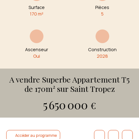
Surface
Pièces
170
m²
5
Ascenseur
Construction
Oui
2028
A vendre Superbe Appartement T5
de 170m² sur Saint Tropez
5 650 000
€
Accéder au programme