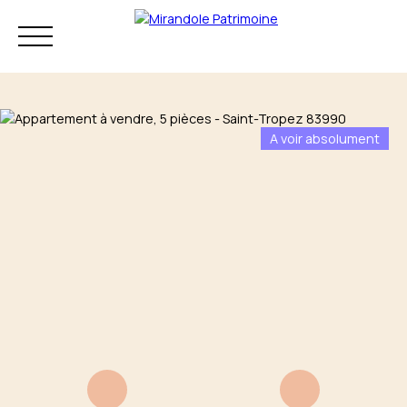
A voir absolument
Résidence principale
Investissement
Patrimoine
Mon audit
+33 4 83 73 80
patrimonial
75