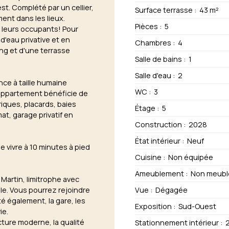
t. Complété par un cellier,
Surface terrasse
:
43
m²
ment dans les lieux.
Pièces
:
5
à leurs occupants! Pour
d'eau privative et en
Chambres
:
4
ng et d'une terrasse
Salle de bains
:
1
Salle d'eau
:
2
nce à taille humaine
WC
:
3
 appartement bénéficie de
iques, placards, baies
Étage
:
5
at, garage privatif en
Construction
:
2028
État intérieur
:
Neuf
 vivre à 10 minutes à pied
Cuisine
:
Non équipée
Ameublement
:
Non meubl
artin, limitrophe avec
Vue
:
Dégagée
le. Vous pourrez rejoindre
é également, la gare, les
Exposition
:
Sud-Ouest
ie.
ture moderne, la qualité
Stationnement intérieur
: