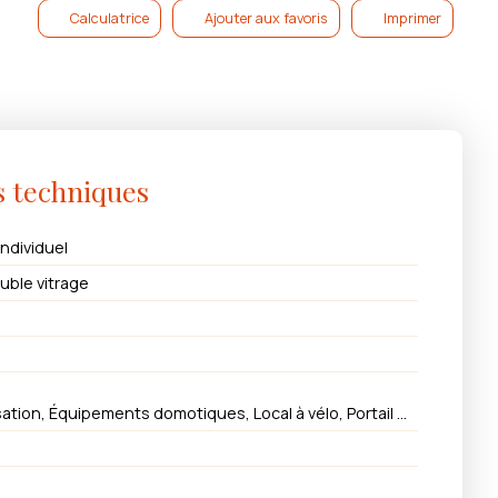
Calculatrice
Ajouter aux favoris
Imprimer
s techniques
Individuel
uble vitrage
Accès handicapés, Climatisation, Équipements domotiques, Local à vélo, Portail motorisé, Visiophone, Volets électriques