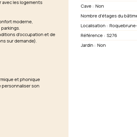
ir avec les logements
Cave
:
Non
Nombre d'étages du bâtim
confort moderne,
Localisation
:
Roquebrune-
 parkings.
nditions d'occupation et de
Référence
:
S276
ions sur demande).
Jardin
:
Non
hermique et phonique
e personnaliser son