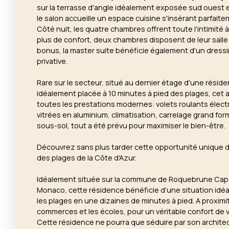
sur la terrasse d'angle idéalement exposée sud ouest es
le salon accueille un espace cuisine s'insérant parfaite
Côté nuit, les quatre chambres offrent toute l'intimité 
plus de confort, deux chambres disposent de leur salle 
bonus, la master suite bénéficie également d'un dressi
privative.
Rare sur le secteur, situé au dernier étage d'une réside
idéalement placée à 10 minutes à pied des plages, cet
toutes les prestations modernes: volets roulants électr
vitrées en aluminium, climatisation, carrelage grand form
sous-sol, tout a été prévu pour maximiser le bien-être.
Découvrez sans plus tarder cette opportunité unique de
des plages de la Côte d'Azur.
Idéalement située sur la commune de Roquebrune Cap M
Monaco, cette résidence bénéficie d'une situation idéa
les plages en une dizaines de minutes à pied. A proximit
commerces et les écoles, pour un véritable confort de v
Cette résidence ne pourra que séduire par son architec