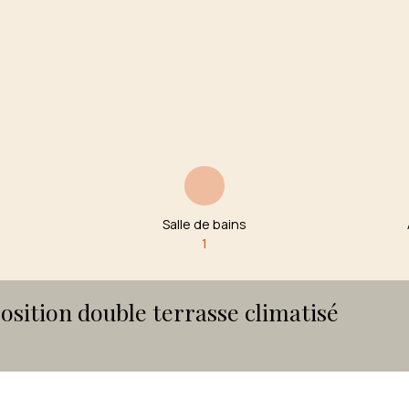
Salle de bains
1
osition double terrasse climatisé