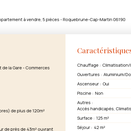
ppartement à vendre, 5 pièces - Roquebrune-Cap-Martin 06190
Caractéristique
Chauffage
:
Climatisation/
t de la Gare - Commerces
Ouvertures
:
Aluminium/Do
Ascenseur
:
Oui
Piscine
:
Non
Autres
:
bres) de plus de 120m²
Surface
:
125
m²
Séjour
:
42
m²
our de près de 43m² ouvrant