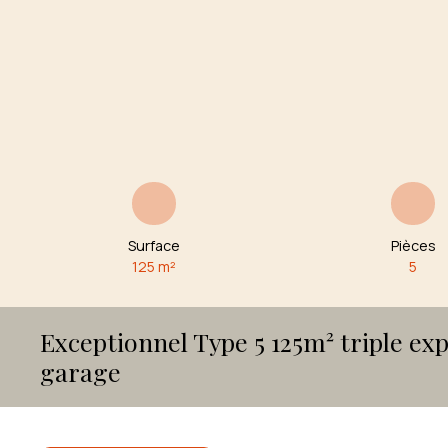
Surface
Pièces
125
m²
5
Exceptionnel Type 5 125m² triple exp
garage