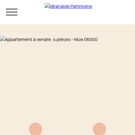
Résidence principale
Investissement
Patrimoine
Mon audit
+33 4 83 73 80
patrimonial
75