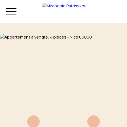
Résidence principale
Investissement
Patrimoine
Mon audit
+33 4 83 73 80
patrimonial
75