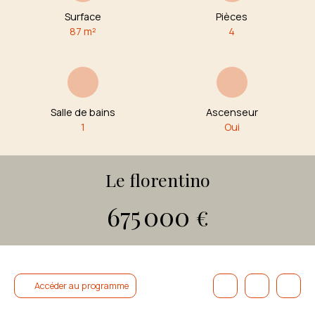
Surface
Pièces
87
m²
4
Salle de bains
Ascenseur
1
Oui
Le florentino
675 000
€
Accéder au programme