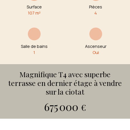
Surface
Pièces
107
m²
4
Salle de bains
Ascenseur
1
Oui
Magnifique T4 avec superbe
terrasse en dernier étage à vendre
sur la ciotat
675 000
€