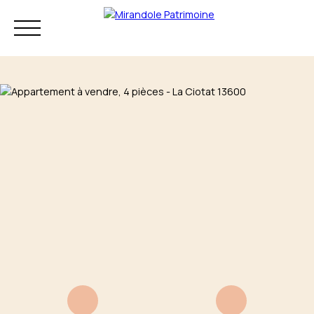
Résidence principale
Investissement
Patrimoine
Mon audit
+33 4 83 73 80
patrimonial
75