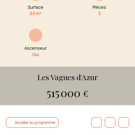
Surface
Pièces
63
m²
3
Ascenseur
Oui
Les Vagues d'Azur
515 000
€
Accéder au programme