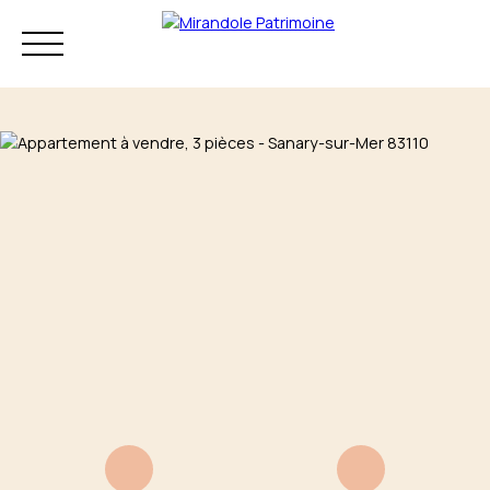
Résidence principale
Investissement
Patrimoine
Mon audit
+33 4 83 73 80
patrimonial
75