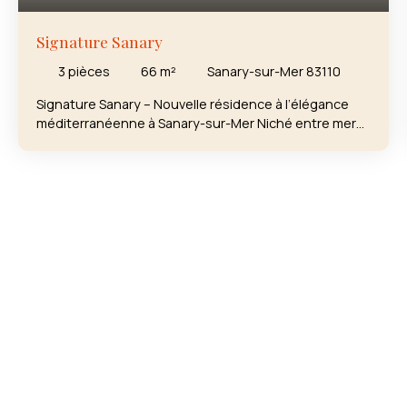
Signature Sanary
3
pièces
66
m²
Sanary-sur-Mer 83110
Signature Sanary – Nouvelle résidence à l’élégance
méditerranéenne à Sanary-sur-Mer Niché entre mer
et collines, cette nouvelle résidence s’installe dans un
écrin de verdure au cœur de Sanary-sur-Mer, station
balnéaire réputée pour son charme authentique et
son art de vivre provençal. À quelques minutes du
port, des plages et du marché animé, cette adresse
confidentielle vous offre un cadre de vie paisible,
ponctué par les senteurs de pins et le chant des
cigales. Entre Bandol et Toulon, Sanary séduit par sa
douceur de vivre et sa situation idéale sur le littoral
varois. Cet appartement T3 situé en dernier étage
offre une distribution parfaite. Appartement
traversant ,très lumineux. Un espace séjour cuisine
qui se prolonge sur une belle terrasse exposée au
Sud. Grands placards agencés dans chaque chambre ,