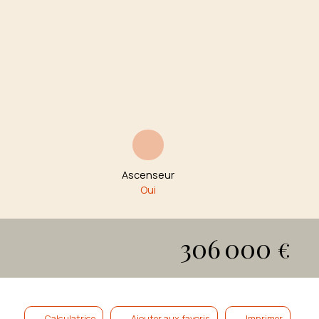
Ascenseur
Oui
306 000
€
Calculatrice
Ajouter aux favoris
Imprimer