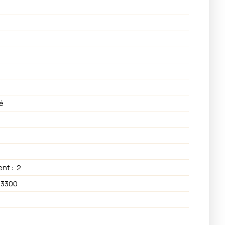
é
ent
:
2
83300