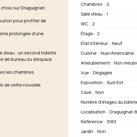
Chambres
:
2
 choix sur Draguignan.
Salle d'eau
:
1
bution pour profiter de
WC
:
2
isine prolongée d'une
Étage
:
2
État intérieur
:
Neuf
 d'eau , un second toilette
Cuisine
:
Nue/Américaine
ce de bureau ou d'espace
Ameublement
:
Non meubl
tes les chambres
Vue
:
Dégagée
Exposition
:
Sud-Est
ls de cette nouvelle
Cave
:
Non
Nombre d'étages du bâtim
Localisation
:
Draguignan 
Référence
:
S183
Jardin
:
Non