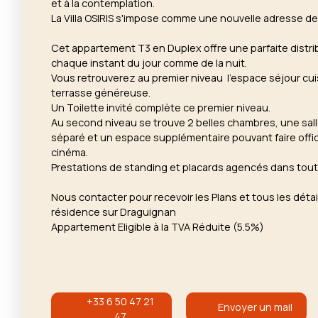
et à la contemplation.
La Villa OSIRIS s'impose comme une nouvelle adresse de
Cet appartement T3 en Duplex offre une parfaite distri
chaque instant du jour comme de la nuit.
Vous retrouverez au premier niveau l'espace séjour cu
terrasse généreuse.
Un Toilette invité complète ce premier niveau.
Au second niveau se trouve 2 belles chambres, une salle
séparé et un espace supplémentaire pouvant faire offi
cinéma.
Prestations de standing et placards agencés dans tou
Nous contacter pour recevoir les Plans et tous les détai
résidence sur Draguignan
Appartement Eligible à la TVA Réduite (5.5%)
+33 6 50 47 21
Envoyer un mail
47