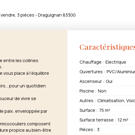
vendre, 3 pièces - Draguignan 83300
Caractéristique
e entre les collines
Chauffage
:
Electrique
n.
Ouvertures
:
PVC/Aluminiu
e vous place à l’équilibre
Ascenseur
:
Oui
irs... pour un quotidien
Piscine
:
Non
ouceur de vivre se
Autres
:
Climatisation, Vis
Surface
:
75
m²
de paix, enveloppée par
Surface terrasse
:
12
m²
et micocouliers composent
Pièces
:
3
dure propice au bien-être