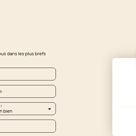
ous dans les plus brefs
e
ez
n bien