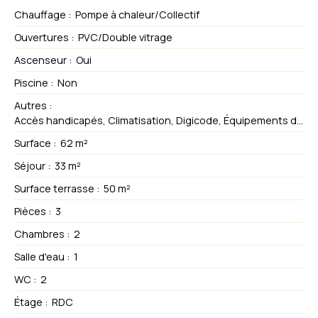
Chauffage
:
Pompe à chaleur/Collectif
Ouvertures
:
PVC/Double vitrage
Ascenseur
:
Oui
Piscine
:
Non
Autres
:
Accès handicapés, Climatisation, Digicode, Équipements domotiques, Fibre optique, Interphone, Portail motorisé, Volets électriques
Surface
:
62
m²
Séjour
:
33
m²
Surface terrasse
:
50
m²
Pièces
:
3
Chambres
:
2
Salle d'eau
:
1
WC
:
2
Étage
:
RDC