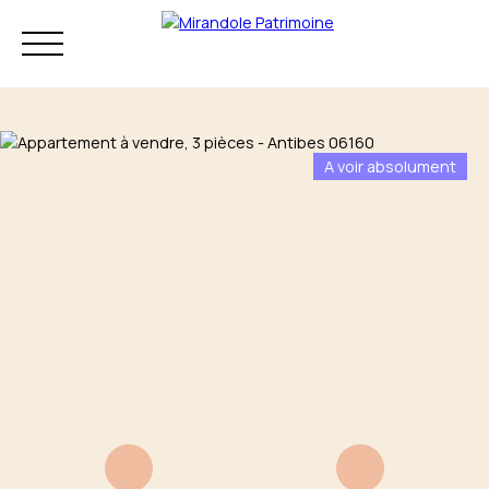
A voir absolument
Résidence principale
Investissement
Patrimoine
Mon audit
+33 4 83 73 80
patrimonial
75