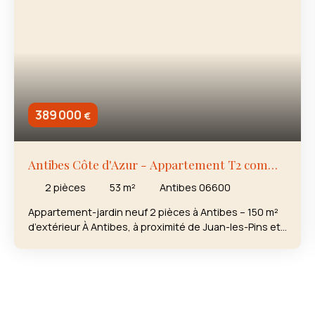
389 000
€
Antibes Côte d'Azur - Appartement T2 comme
une maison - jardin 150m²
2
pièces
53
m²
Antibes 06600
Appartement-jardin neuf 2 pièces à Antibes – 150 m²
d’extérieur À Antibes, à proximité de Juan-les-Pins et
des plages de la Côte d’Azur, découvrez ce superbe
appartement neuf comme une maison! Au sein d’une
résidence neuve à l’architecture contemporaine et au
positionnement premium, cet appartement
développe plus de 50m² habitables, complétés par un