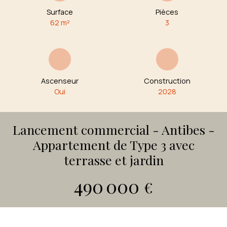
Surface
Pièces
62
m²
3
Ascenseur
Construction
Oui
2028
Lancement commercial - Antibes -
Appartement de Type 3 avec
terrasse et jardin
490 000
€