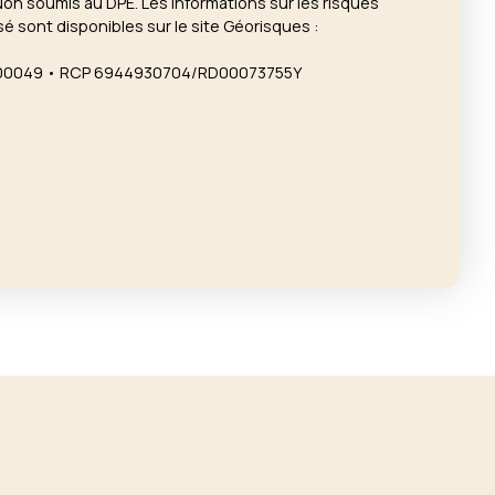
Non soumis au DPE. Les informations sur les risques
é sont disponibles sur le site Géorisques :
000049 • RCP 6944930704/RD00073755Y