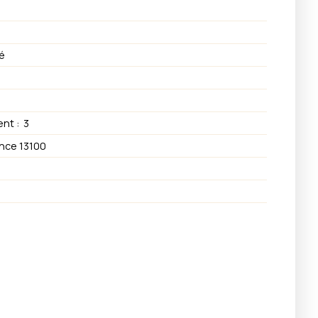
é
ent
:
3
nce 13100