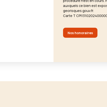
procédure n'est en cours. 
auxquels ce bien est expos
georisques.gouv.fr.
Carte T CPI13102024000
Nos honoraires