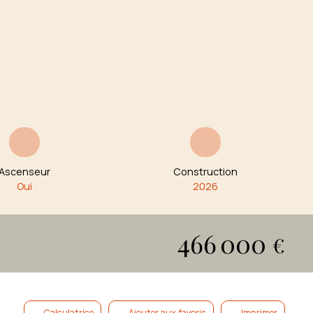
Ascenseur
Construction
Oui
2026
466 000
€
Calculatrice
Ajouter aux favoris
Imprimer