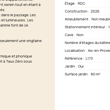
Étage
:
RDC
t serein tout en étant à
tés.
Construction
:
2026
t dans le paysage. Les
Ameublement
:
Non meubl
s et lumineuses. Les
 gamme font de ce
Stationnement intérieur
:
1
Cave
:
Non
 seulement une vingtaine
Nombre d'étages du bâtim
Localisation
:
Aix-en-Prove
hermique et phonique
Référence
:
L173
rêt à Taux Zéro sous
Jardin
:
Oui
Surface jardin
:
80
m²