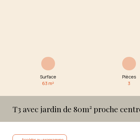
Surface
Pièces
63
m²
3
T3 avec jardin de 80m² proche centr
Accéder au programme