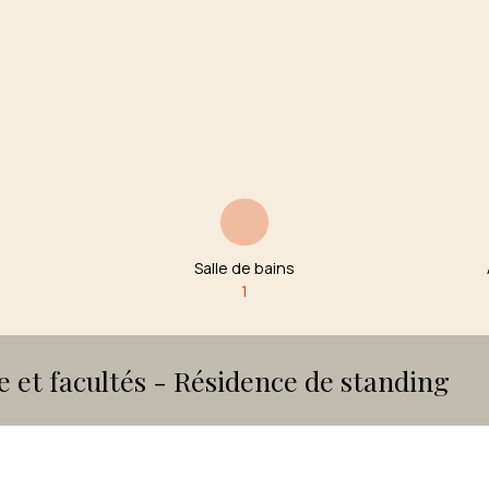
Salle de bains
1
e et facultés - Résidence de standing