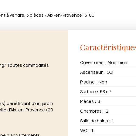
t à vendre, 3 pièces - Aix-en-Provence 13100
Caractéristique
Ouvertures
:
Aluminium
ding/ Toutes commodités
Ascenseur
:
Oui
Piscine
:
Non
Surface
:
63
m²
Pièces
:
3
) bénéficiant d'un jardin
ville d'Aix-en-Provence (20
Chambres
:
2
Salle de bains
:
1
WC
:
1
ine d'appartements.