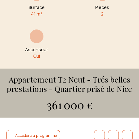
Surface
Pièces
41
m²
2
Ascenseur
Oui
Appartement T2 Neuf - Trés belles
prestations - Quartier prisé de Nice
361 000
€
Accéder au programme