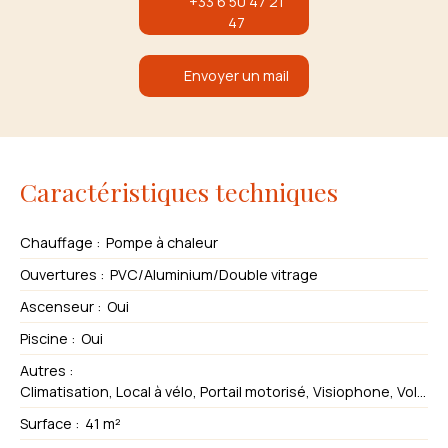
+33 6 50 47 21
47
Envoyer un mail
Caractéristiques techniques
Chauffage
:
Pompe à chaleur
Ouvertures
:
PVC/Aluminium/Double vitrage
Ascenseur
:
Oui
Piscine
:
Oui
Autres
:
Climatisation, Local à vélo, Portail motorisé, Visiophone, Volets électriques
Surface
:
41
m²