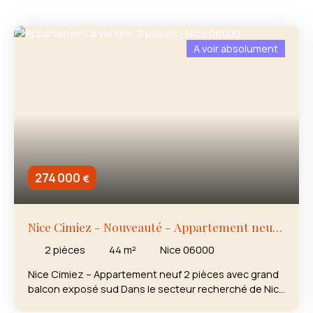
A voir absolument
274 000
€
Nice Cimiez - Nouveauté - Appartement neuf 2
pièces avec large terrasse
2
pièces
44
m²
Nice 06000
Nice Cimiez – Appartement neuf 2 pièces avec grand
balcon exposé sud Dans le secteur recherché de Nice
Cimiez, découvrez ce 2 pièces neuf de 43m², situé au