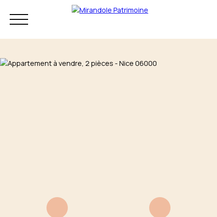
Résidence principale
Investissement
Patrimoine
Mon audit
+33 4 83 73 80
patrimonial
75