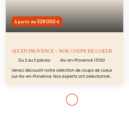
328 000
À partir de
€
AIX EN PROVENCE - NOS COUPS DE COEUR
Du 2 au 5
pièces
Aix-en-Provence 13100
Venez découvrir notre sélection de coups de coeur
sur Aix-en-Provence. Nos experts ont sélectionné
pour vous des appartements dans des résidences
neuves de qualité sur Aix-en-Provence. Du 2 au 5
pièces, de l'appartement à la maison moderne, nous
avons étudié le marché pour en extraire certains qui
nous semblaient parfaitement adaptés aux besoins
de notre clientèle. Pour vivre ou pour investir, Aix en
Provence attire toujours autant les acquéreurs
immobiliers. Acheter dans le neuf, c’est aussi gagner