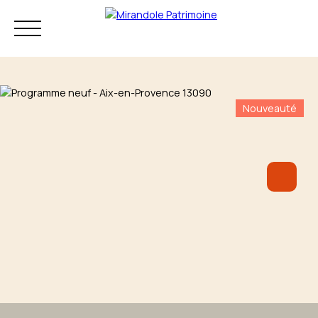
Nouveauté
Résidence principale
Investissement
Patrimoine
Mon audit
+33 4 83 73 80
patrimonial
75