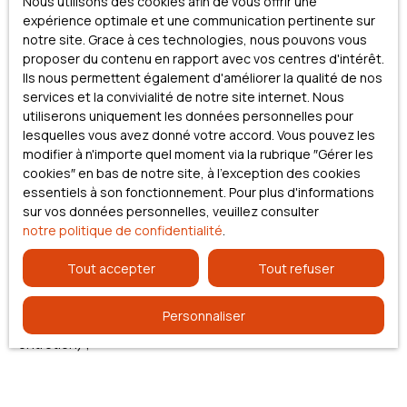
Nous utilisons des cookies afin de vous offrir une
comment ça se passe ?
expérience optimale et une communication pertinente sur
notre site. Grace à ces technologies, nous pouvons vous
proposer du contenu en rapport avec vos centres d'intérêt.
Prenons l’exemple d’un couple faisant l’acquisition d’un bien
Ils nous permettent également d'améliorer la qualité de nos
d’une
valeur de 180 000 €
. Pour financer ce projet, ils
services et la convivialité de notre site internet. Nous
mobilisent
30 000 € d’apport personnel
et complètent par
utiliserons uniquement les données personnelles pour
un
prêt bancaire de 150 000 €
.
lesquelles vous avez donné votre accord. Vous pouvez les
modifier à n'importe quel moment via la rubrique ″Gérer les
Une fois le bien acquis et mis en location nue, les loyers
cookies″ en bas de notre site, à l'exception des cookies
perçus viennent
alimenter la catégorie des revenus
essentiels à son fonctionnement. Pour plus d'informations
fonciers
. C’est à ce moment que le mécanisme du dispositif
sur vos données personnelles, veuillez consulter
Jeanbrun entre en jeu.
notre politique de confidentialité
.
Chaque année, le couple va pouvoir
déduire de ses loyers
:
Tout accepter
Tout refuser
Les
intérêts d’emprunt
liés au crédit immobilier ;
Personnaliser
Les
charges courantes
(taxe foncière, frais de gestion,
entretien) ;
Et surtout une
part du prix du bien via l’amortissement
.
Cette combinaison de déductions permet de
réduire le