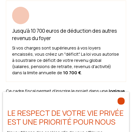
Jusqu'à 10 700 euros de déduction des autres
revenus du foyer
Si vos charges sont supérieures à vos loyers
encaissés, vous créez un "déficit". La loi vous autorise
à soustraire ce déficit de votre revenu global
(salaires, pensions de retraite, revenus d'activité)
dans la limite annuelle de
10 700 €
.
Ce cadre fiscal permet d’inscrire le projet dans une
logique
patrimoniale cohérente
, en conciliant
performance
fiscale
,
stabilité des revenus locatifs
et
constitution d’un
actif de qualité.
LE RESPECT DE VOTRE VIE PRIVÉE
EST UNE PRIORITÉ POUR NOUS
Concrètement,